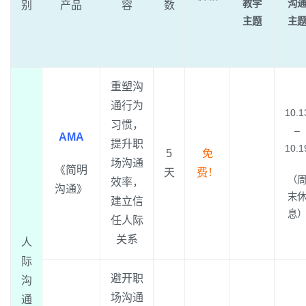
教学
沟
别
产品
容
数
主题
主
重塑沟
通行为
10.1
习惯，
–
AMA
提升职
10.1
5
免
场沟通
《简明
天
费！
（
效率，
沟通》
末
建立信
息
任人际
关系
人
际
避开职
沟
场沟通
通