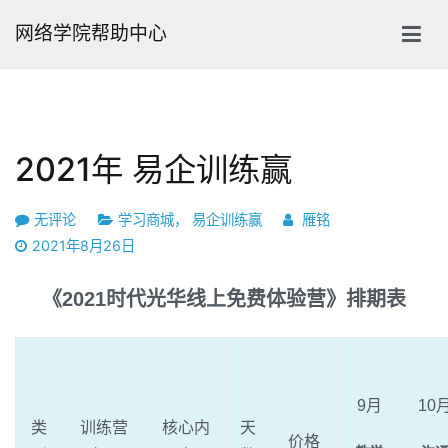
跳
网络学院帮助中心
转
到
内
容
2021年 易企训练赢
2021
无评论
学习商城
，
易企训练赢
雁铭
年
2021年8月26日
易
企
《2021时代光华线上免费体验营》排期表
训
练
赢
9月
10
类
训练营
核心内
天
价格