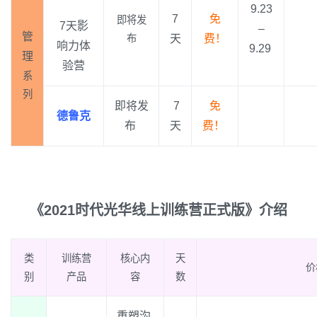
9.23
7
免
即将发
7天影
–
管
布
天
费！
响力体
9.29
理
验营
系
列
即将发
7
免
德鲁克
布
天
费！
《2021时代光华线上训练营正式版》介绍
类
训练营
核心内
天
价
别
产品
容
数
重塑沟