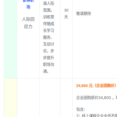
影得职
谐人际
场
氛围。
30
敬请期待
训练营
天
人际回
伴随成
应力
长学习
服务、
互动讨
论，步
步提升
职场沟
通。
24,800 元（企业团购价
企业团购原价34,800 ，
包含：
1）线上课程企业全员不