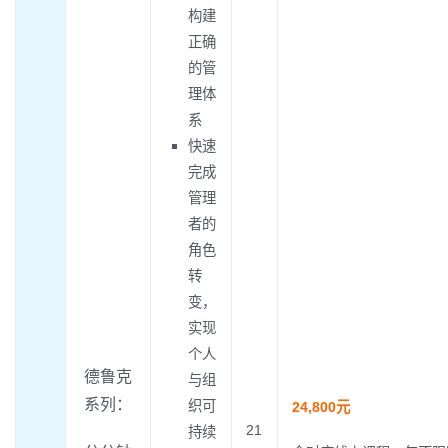
构建
正确
的管
理体
系
快速
完成
管理
者的
角色
转
变，
实现
个人
德鲁克
与组
系列：
织可
24,800元
21
持续