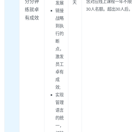
分分钟
含对应线上课程一年不限
天
发展
30人名额。超出30人后，
练就卓
链接
有成效
战略
到执
行的
断
点，
激发
员工
卓有
成
效;
实现
管理
语言
的统
一，