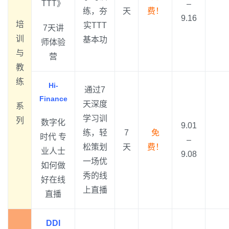
TTT》
–
练，夯
天
费！
9.16
培
实TTT
7天讲
训
基本功
师体验
与
营
教
练
Hi-
通过7
Finance
天深度
系
学习训
列
数字化
9.01
练，轻
7
免
时代 专
–
松策划
天
费！
业人士
9.08
一场优
如何做
秀的线
好在线
上直播
直播
DDI