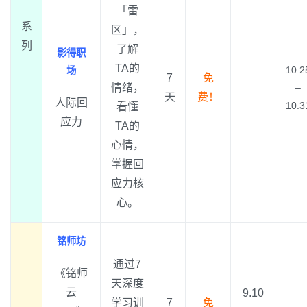
「雷
系
区」，
列
了解
影得职
TA的
10.2
场
7
免
情绪，
–
天
费！
人际回
10.3
看懂
应力
TA的
心情，
掌握回
应力核
心。
铭师坊
通过7
《铭师
天深度
云
9.10
学习训
7
免