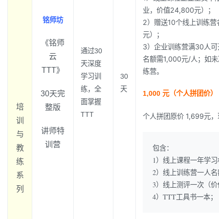
业，价值24,800元）；
铭师坊
2）赠送10个线上训练营名
元）；
《铭师
3）企业训练营满30人可
通过30
云
名额需1,000元/人；
天深度
TTT》
练营。
学习训
30
练，全
天
30天完
1,000 元（个人拼团价）
面掌握
培
整版
TTT
个人拼团原价 1,699元，
训
讲师特
与
训营
包含：
教
1）线上课程一年学习
练
2）线上训练营一人名额
系
3）线上测评一次（价值
列
4）TTT工具书一本；