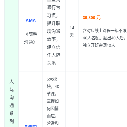
通行为
习惯，
39,800 元
AMA
提升职
14
含对应线上课程一年不限
场沟通
《简明
天
40人名额。超出40人后，
效率，
沟通》
独立开班需满40人
建立信
任人际
关系
5大模
人
块，40
际
节课，
沟
掌握如
通
何因情
系
而应，
列
营造和