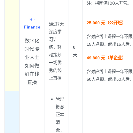
注：拼团满100人开营。
Hi-
25,000 元（公开班）
通过7天
Finance
深度学
含对应线上课程一年不限
习训
数字化
15人名额。超出15人后，
练，轻
8
时代 专
松策划
天
业人士
49,800 元（单企业）
一场优
如何做
秀的线
含对应线上课程一年不限
好在线
上直播
50人名额。超出50人后，
直播
管理
概念
正本
清
源，