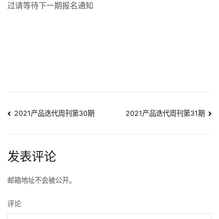
过请等待下一期报名通知
文
2021产品迭代周刊第30期
2021产品迭代周刊第31期
章
导
发表评论
航
邮箱地址不会被公开。
评论