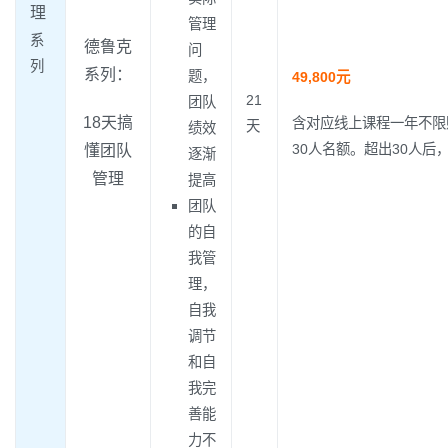
理
管理
系
德鲁克
问
列
系列：
题，
49,800元
21
团队
18天搞
含对应线上课程一年不限
天
绩效
30人名额。超出30人后，
懂团队
逐渐
管理
提高
团队
的自
我管
理，
自我
调节
和自
我完
善能
力不