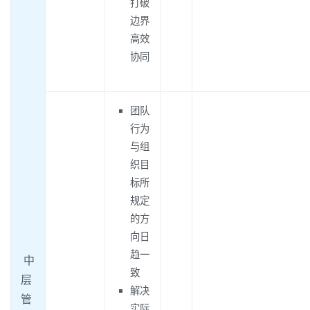
打破
边界
高效
协同
团队
行为
与组
织目
标所
规定
的方
向日
趋一
中
致
层
解决
管
实际