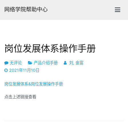
跳
网络学院帮助中心
转
到
内
容
岗位发展体系操作手册
岗
无评论
产品介绍手册
刘, 金富
位
2021年11月10日
发
岗位发展体系&岗位发展操作手册
展
体
点击上述链接查看
系
操
作
手
册