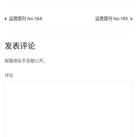
文
运营周刊 No.184
运营周刊 No.185
章
导
发表评论
航
邮箱地址不会被公开。
评论