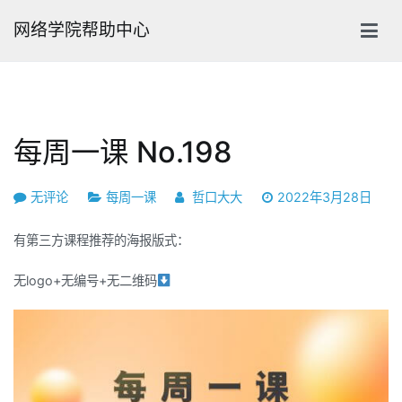
跳
网络学院帮助中心
转
到
内
容
每周一课 No.198
每
无评论
每周一课
哲口大大
2022年3月28日
周
有第三方课程推荐的海报版式：
一
课
无logo+无编号+无二维码
No.198