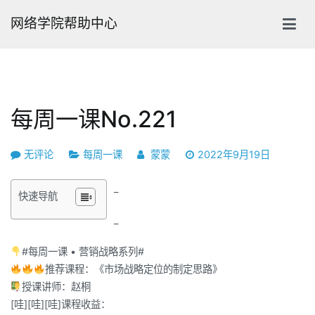
跳
网络学院帮助中心
转
到
内
容
每周一课No.221
每
无评论
每周一课
蒙蒙
2022年9月19日
周
_
一
快速导航
课
_
No.221
#每周一课 • 营销战略系列#
推荐课程：《市场战略定位的制定思路》
授课讲师：赵桐
[哇][哇][哇]课程收益：