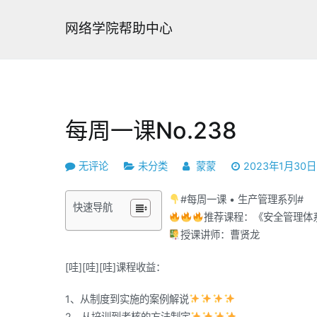
跳
转
网络学院帮助中心
到
内
容
每周一课No.238
每
无评论
未分类
蒙蒙
2023年1月30日
周
#每周一课 • 生产管理系列#
一
快速导航
推荐课程：《安全管理体
课
授课讲师：曹贤龙
No.238
[哇][哇][哇]课程收益：
1、从制度到实施的案例解说
2、从培训到考核的方法制定