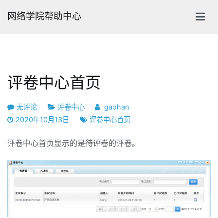
跳
网络学院帮助中心
转
到
内
容
评卷中心首页
评
无评论
评卷中心
gaohan
卷
2020年10月13日
评卷中心首页
中
心
评卷中心首页显示的是待评卷的评卷。
首
页