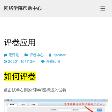
跳
网络学院帮助中心
转
到
内
容
评卷应用
评
无评论
评卷中心
gaohan
卷
2020年10月13日
评卷应用
应
用
如何评卷
点击试卷右侧的“评卷”图标进入试卷