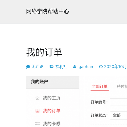
跳
转
网络学院帮助中心
到
内
容
我的订单
我
无评论
福利社
gaohan
2020年10月
的
订
单