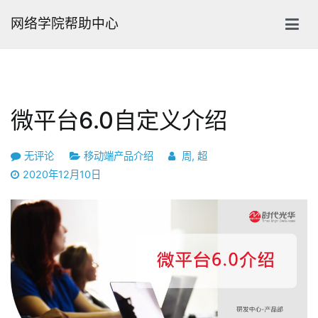
跳
网络学院帮助中心
转
到
内
容
微平台6.0自定义介绍
微
无评论
移动端产品介绍
周, 超
平
2020年12月10日
台
6.0
自
定
义
介
绍