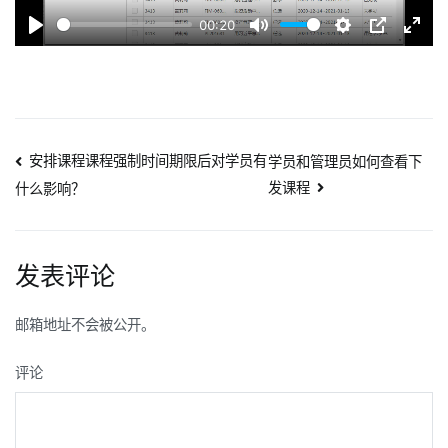
00:20
Play
Mute
Settings
PIP
Enter
fulls
文
安排课程课程强制时间期限后对学员有
学员和管理员如何查看下
发课程
什么影响？
章
导
发表评论
航
邮箱地址不会被公开。
评论