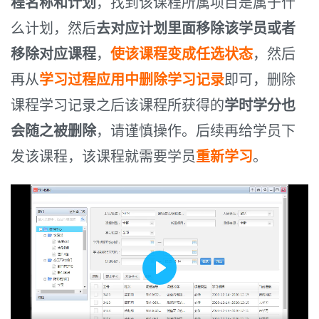
程名称和计划
，找到该课程所属项目是属于什
了，
是
么计划，然后
去对应计划里面移除该学员或者
否
移除对应课程
，
使该课程变成任选状态
，然后
还
需
再从
学习过程应用中删除学习记录
即可，删除
要
课程学习记录之后该课程所获得的
学时学分也
再
次
会随之被删除
，请谨慎操作。后续再给学员下
学
发该课程，该课程就需要学员
重新学习
。
习？
Play