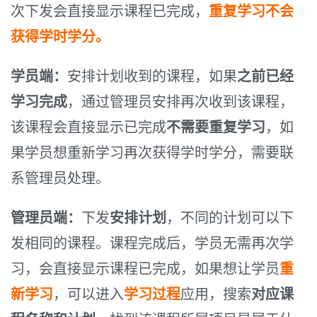
计
次下发会直接显示课程已完成，
重复学习不会
划
获得学时学分。
课
程
是
学员端：
安排计划收到的课程，如果
之前已经
否
学习完成
，通过管理员安排再次收到该课程，
可
该课程会直接显示已完成
不需要重复学习
，如
以
重
果学员想重新学习再次获得学时学分，需要联
复
系管理员处理。
下
发，
如
管理员端：
下发
安排计划
，不同的计划可以下
果
发相同的课程。课程完成后，学员无需再次学
课
习，会直接显示课程已完成，如果想让学员
重
程
完
新学习
，可以进入
学习过程
应用，搜索
对应课
成