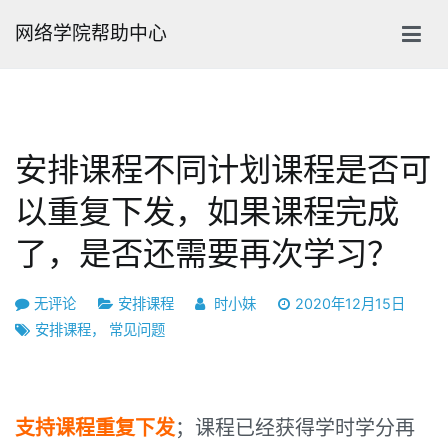
跳
网络学院帮助中心
转
到
内
容
安排课程不同计划课程是否可
以重复下发，如果课程完成
了，是否还需要再次学习？
安
无评论
安排课程
时小妹
2020年12月15日
排
安排课程
，
常见问题
课
程
不
支持课程重复下发
；课程已经获得学时学分再
同