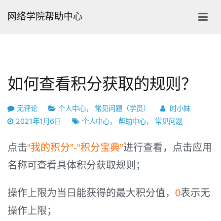
跳
网络学院帮助中心
转
到
内
容
如何查看积分获取的规则？
如
无评论
个人中心
，
常见问题（学员）
时小妹
何
2021年1月6日
个人中心
，
帮助中心
，
常见问题
查
看
点击
“我的积分”-“积分宝典”
进行查看，点击应用
积
名称可查看具体积分获取规则；
分
获
操作上限为当日能获得的最大积分值，
0
表示无
取
的
操作上限；
规