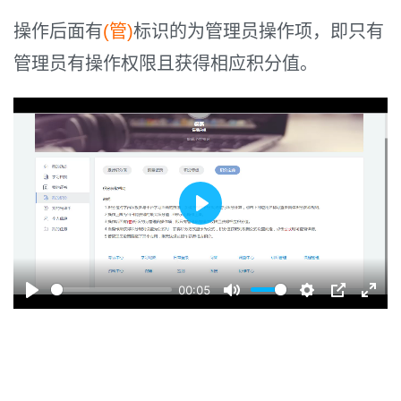
则？
操作后面有
(管)
标识的为管理员操作项，即只有
管理员有操作权限且获得相应积分值。
Play
00:05
Play
Mute
Settings
PIP
Enter
fulls