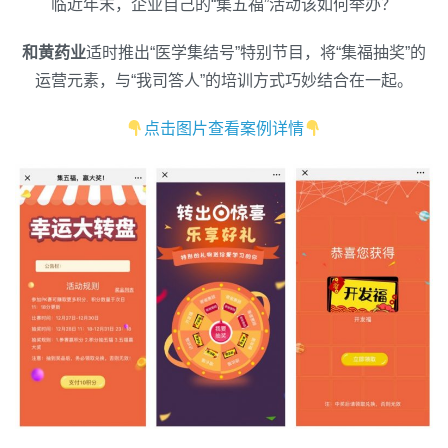
临近年末，企业自己的“集五福”活动该如何举办？
赛
得
和黄药业
适时推出“医学集结号”特别节目，将“集福抽奖”的
积
分，
运营元素，与“我司答人”的培训方式巧妙结合在一起。
抽
点击图片查看案例详情
奖
集
福
分
现
金！
企
业
自
己
的
五
福