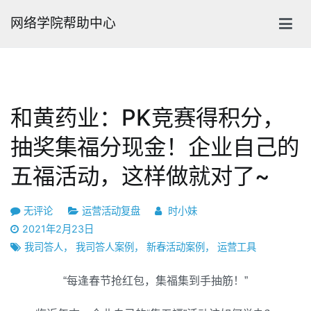
跳
网络学院帮助中心
转
到
内
容
和黄药业：PK竞赛得积分，
抽奖集福分现金！企业自己的
五福活动，这样做就对了~​
和
无评论
运营活动复盘
时小妹
黄
2021年2月23日
药
我司答人
，
我司答人案例
，
新春活动案例
，
运营工具
业：
PK
“每逢春节抢红包，集福集到手抽筋！”
竞