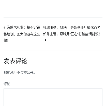
活
动，
这
样
做
文
海默尼药业：搞不定销
绿城服务：35天，云端毕业！孵化百名
就
新秀主管，绿城用“匠心”打破疫情封锁！
售培训，因为你没有这么
章
对
做！
了
导
~​
航
发表评论
邮箱地址不会被公开。
评论