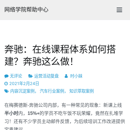
跳
网络学院帮助中心
转
到
内
容
奔驰：在线课程体系如何搭
建？奔驰这么做！
奔
无评论
运营活动复盘
时小妹
驰：
2021年2月24日
在
内容沉淀案例
，
汽车行业案例
，
知识萃取案例
线
课
在梅赛德斯-奔驰公司内部，有一种常见的现象：新课上线
程
半小时
内，
15%+
的学员不吃午饭不玩荣耀，竟然在扎堆学
体
习！
还有不少学员主动邮件反馈，为后续培训工作改进提供
系
宝贵建议。