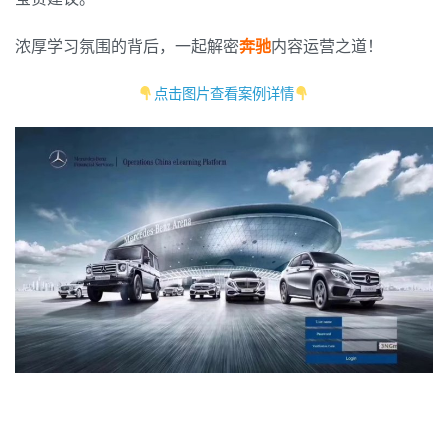
如
何
浓厚学习氛围的背后，一起解密
奔驰
内容运营之道！
搭
建？
点击图片查看案例详情
奔
驰
这
么
做！