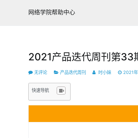
跳
转
网络学院帮助中心
到
内
容
2021产品迭代周刊第33
2021
无评论
产品迭代周刊
时小妹
2021
产
品
快速导航
迭
代
周
刊
第
33