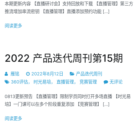
本期更新内容 【直播研讨会】支持回放和下载 【直播管理】第三方
品
推流增加串流密钥 【直播管理】直播添加预约功能 […]
迭
代
阅读更多
周
刊
第
16
2022 产品迭代周刊第15期
期
雁铭
2022年8月12日
产品迭代周刊
2022
360评估
，
时光易培
，
直播管理
，
竞赛管理
无评论
产
0813更新预告 【直播管理】限制学员同时打开多场直播 【时光易
品
培】一门课可以在多个阶段重复添加 【竞赛管理】 […]
迭
代
阅读更多
周
刊
第