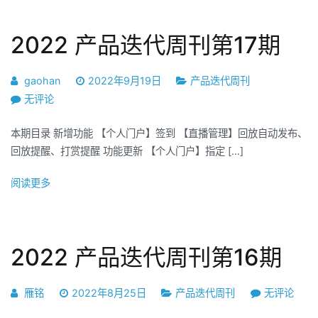
第
18
2022 产品迭代周刊第17期
期
gaohan
2022年9月19日
产品迭代周刊
2022
无评论
产
本期目录 新增功能 【个人门户】签到 【直播管理】回放自动发布、
品
回放提醒、打赏提醒 功能更新 【个人门户】指定 […]
迭
代
阅读更多
周
刊
第
17
2022 产品迭代周刊第16期
期
2022
雁铭
2022年8月25日
产品迭代周刊
无评论
产