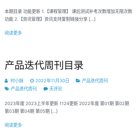
产
本期目录 功能更新 1.【课程管理】 课后测试补考次数增加无限次数
品
功能 2.【资讯管理】资讯支持复制链接分享 […]
迭
代
阅读更多
周
刊
第
21
产品迭代周刊目录
期
时小妹
2022年11月30日
产品迭代周刊
产
产品迭代周刊
无评论
品
2023年度 2023上半年更新 1124更新 2022年度 第01期 第02期
迭
第03期 第04期 第05期 […]
代
周
阅读更多
刊
目