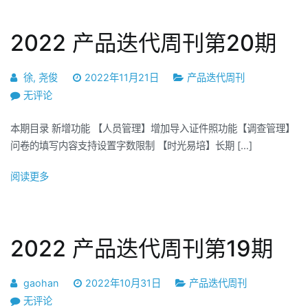
录
2022 产品迭代周刊第20期
徐, 尧俊
2022年11月21日
产品迭代周刊
2022
无评论
产
本期目录 新增功能 【人员管理】增加导入证件照功能【调查管理】
品
问卷的填写内容支持设置字数限制 【时光易培】长期 […]
迭
代
阅读更多
周
刊
第
20
2022 产品迭代周刊第19期
期
gaohan
2022年10月31日
产品迭代周刊
2022
无评论