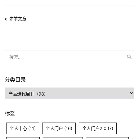
15
期
文
先前文章
章
导
搜
航
索：
分类目录
分
类
目
标签
录
个人中心
(11)
个人门户
(16)
个人门户2.0
(7)