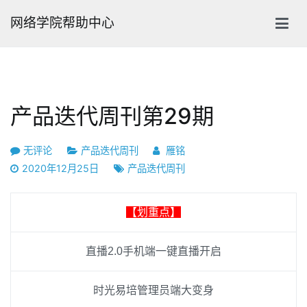
跳
网络学院帮助中心
转
到
内
容
产品迭代周刊第29期
产
无评论
产品迭代周刊
雁铭
品
2020年12月25日
产品迭代周刊
迭
代
【划重点】
周
刊
直播2.0手机端一键直播开启
第
29
期
时光易培管理员端大变身