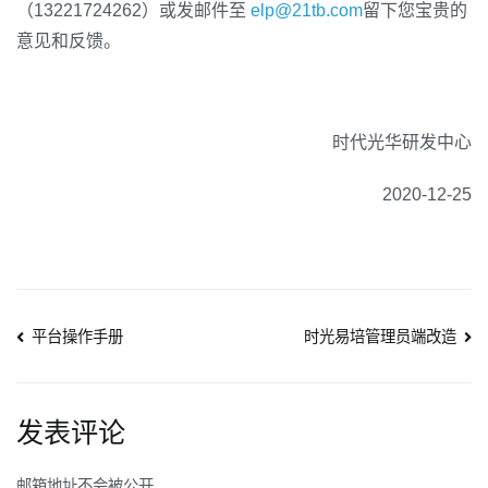
（13221724262）或发邮件至
elp@21tb.com
留下您宝贵的
意见和反馈。
时代光华研发中心
2020-12-25
文
平台操作手册
时光易培管理员端改造
章
导
发表评论
航
邮箱地址不会被公开。