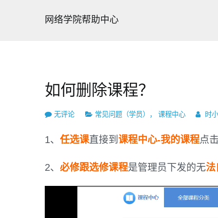
跳
转
网络学院帮助中心
到
内
容
如何删除课程？
如
无评论
常见问题（学员）
，
课程中心
时
何
删
1、
任选课
直接到
课程中心-我的课程
点
除
课
2、
必修跟选修课程
是管理员下发的无
法
程？