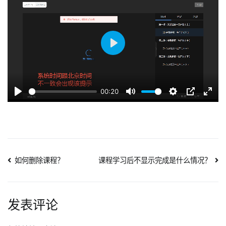
校
准
时
间
Play
是
什
么
00:20
情
Play
Mute
Settings
PIP
Enter
况？
fulls
文
如何删除课程？
课程学习后不显示完成是什么情况？
章
导
发表评论