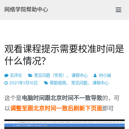
跳
网络学院帮助中心
转
到
内
容
观看课程提示需要校准时间是
什么情况？
观
无评论
常见问题（学员）
，
课程中心
时小妹
看
2021年1月10日
帮助视频
，
常见问题
，
课程中心
课
程
这个是
电脑时间跟北京时间不一致导致
的，可
提
以
调整至跟北京时间一致后刷新下页面
即可
示
需
要