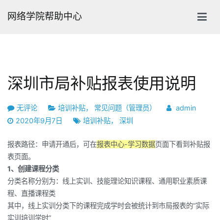
跳
网络学院帮助中心
转
到
内
容
深圳市局补贴报表使用说明
深
无评论
培训补贴
，
常见问题（管理员）
admin
圳
2020年9月7日
培训补贴
，
深圳
市
报表路径：申请开通后，可在
报表中心-学习数据
页面下看到补贴报
局
表页面。
补
1、创建课程分类
贴
分类名称分别为：线上实训、技能理论知识课程、通用职业素质课
报
程、直播课程类
表
其中，线上实训分类下的课程完成学时会被统计到市局报表的“实际
使
实训培训学时”
用