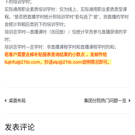
下的培训学时；
实际通用职业素质培训学时：仅为线上、实际通用职业素质类型课
程。“是否把直播学时统计到培训学时”若勾选了“是”，则直播的学时
会统计到相应类别下的培训学时；
培训总学时—直播课时（含回放）
：
仅统计学员参与直播获得的学
时；
培训总学时—总学时：非直播课程学时和直播课程学时的和；
若客户需要去掉补贴报表查询结果的小数点 ，发邮件给
liujinfu@21tb.com，抄送elp@21tb.com说明情况即可。
文
桌面布局
集团分院热门问题一览
章
导
发表评论