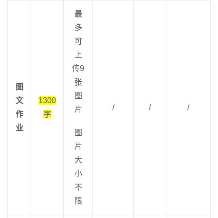
最
多
可
上
传9
张
图
图
文
1300
/
/
/
片
作
字
业
图
片
大
小
不
限