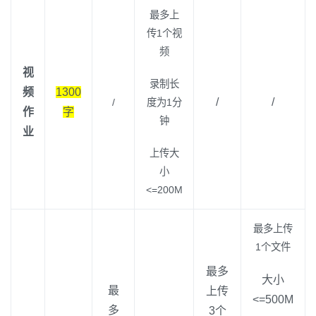
最多上
传1个视
频
视
录制长
频
1300
/
/
/
度为1分
作
字
钟
业
上传大
小
<=200M
最多上传
1个文件
最多
大小
最
上传
<=500M
多
3个