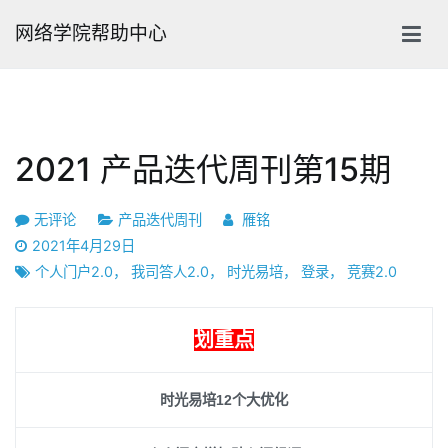
跳
网络学院帮助中心
转
到
内
容
2021 产品迭代周刊第15期
2021
无评论
产品迭代周刊
雁铭
产
2021年4月29日
品
个人门户2.0
，
我司答人2.0
，
时光易培
，
登录
，
竞赛2.0
迭
代
划重点
周
刊
第
时光易培12个大优化
15
期