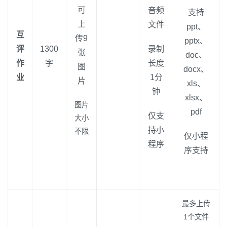
可
音频
支持
上
文件
ppt、
互
传9
pptx、
评
1300
录制
张
doc、
作
字
长度
图
docx、
业
1分
片
xls、
钟
xlsx、
图片
pdf
仅支
大小
持小
不限
仅小程
程序
序支持
最多上传
1个文件