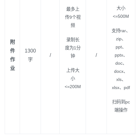
大小
最多上
<=500M
传9个视
频
支持rar、
zip、
录制长
附
ppt、
度为1分
件
1300
/
/
pptx、
钟
作
字
doc、
业
上传大
docx、
小
xls、
<=200M
xlsx、pdf
扫码到pc
端操作