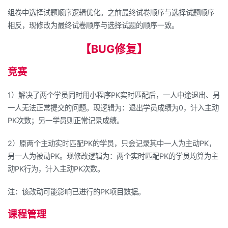
组卷中选择试题顺序逻辑优化。之前最终试卷顺序与选择试题顺序
相反，现修改为最终试卷顺序与选择试题的顺序一致。
【BUG
修复】
竞赛
1
）解决了两个学员同时用小程序
PK
实时匹配后，一人中途退出、另
一人无法正常提交的问题。现逻辑为：退出学员成绩为
0
，计入主动
PK
次数；另一学员则正常记录成绩。
2
）原两个主动实时匹配
PK
的学员，只会记录其中一人为主动
PK
，
另一人为被动
PK
。现修改逻辑为：两个实时匹配
PK
的学员均算为主
动
PK
行为，计入主动
PK
次数。
注：该改动可能影响已进行的
PK
项目数据。
课程管理