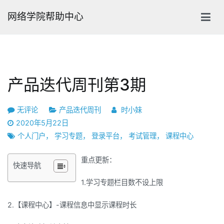
跳
网络学院帮助中心
转
到
内
容
产品迭代周刊第3期
产
无评论
产品迭代周刊
时小妹
品
2020年5月22日
迭
个人门户
，
学习专题
，
登录平台
，
考试管理
，
课程中心
代
周
重点更新：
快速导航
刊
1.学习专题栏目数不设上限
第
3
2.【课程中心】-课程信息中显示课程时长
期