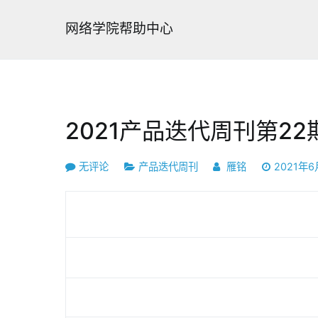
跳
转
网络学院帮助中心
到
内
容
2021产品迭代周刊第22
2021
无评论
产品迭代周刊
雁铭
2021年6
产
品
迭
代
周
刊
第
22