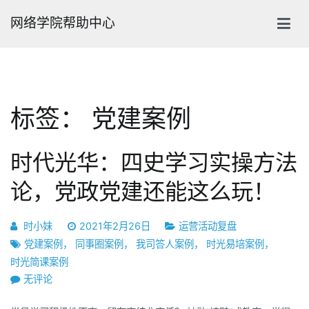
跳
网络学院帮助中心
转
到
内
容
标签：
党建案例
时代光华：四史学习实操方法
论，党政党建还能这么玩！
时小妹
2021年2月26日
运营活动复盘
党建案例
，
同事圈案例
，
我司答人案例
，
时光易培案例
，
时光简课案例
时
无评论
代