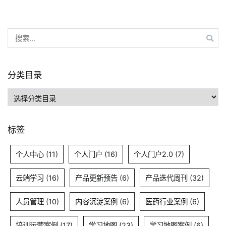
评
不
搜
断，
索：
深
纺
集
分类目录
团
分
如
类
何
目
打
标签
录
造
智
个人中心
(11)
个人门户
(16)
个人门户2.0
(7)
慧
党
云端学习
(16)
产品更新预告
(6)
产品迭代周刊
(32)
建？
人员管理
(10)
内容沉淀案例
(6)
医药行业案例
(6)
培训运营案例
(17)
学习地图
(23)
学习地图案例
(6)