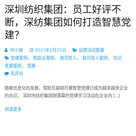
方
么
深圳纺织集团：员工好评不
案
玩！
断，深纺集团如何打造智慧党
建？
时小妹
2021年2月25日
运营活动复盘
党建案例
，
制造业案例
，
我司答人
，
我司答人案例
，
知识
竞赛案例
，
竞赛
深
无评论
圳
随着信息化的发展，借助互联网开展智慧党建已成为越来越多企业
纺
的共识。 深圳市纺织集团刚落幕的党建学习活动在企业内 […]
织
集
阅读更多
团：
员
工
好