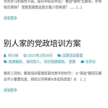
学员学习积极性不高，留存率结业率低？ 被动“填鸭”式教育，学得
光
快忘得快？ 党政党建类运营方案少而单调？ …… […]
华：
四
阅读更多
史
学
习
实
别人家的党政培训方案
操
方
时小妹
2021年2月26日
运营活动复盘
法
别
党建案例
，
我司答人
，
知识竞赛案例
，
竞赛
无评论
论，
人
党
每年三月份，都是培训管理员喜忧参半的时节： A:“两会”期间又爆
家
政
出不少重要信息，将给公司带来N多实际改变！B： […]
的
党
党
建
阅读更多
政
还
培
能
训
这