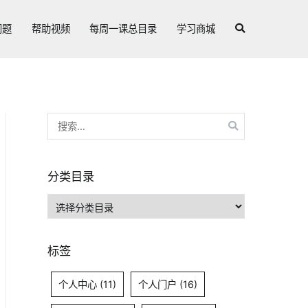
问题
帮助视频
每周一课总目录
学习商城
搜
索：
分类目录
分
类
目
标签
录
个人中心
(11)
个人门户
(16)