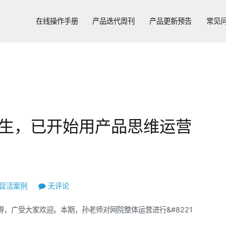
在线操作手册
产品迭代周刊
产品更新预告
常见
生，已开始用产品思维运营
满
促活案例
无评论
帮
，广受大家欢迎。本期，孙老师对网院整体运营进行&#8221
集
团：