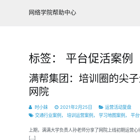
跳
转
网络学院帮助中心
到
内
容
标签：
平台促活案例
满帮集团：培训圈的尖子
网院
时小妹
2021年2月25日
运营活动复盘
交通行业案例
，
培训运营案例
，
学习地图案例
，
平台
上期，满满大学负责人孙老师分享了网院上线初期运营心得
[…]