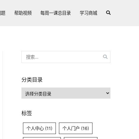
问题
帮助视频
每周一课总目录
学习商城
搜
索：
分类目录
分
类
目
标签
录
个人中心
(11)
个人门户
(16)