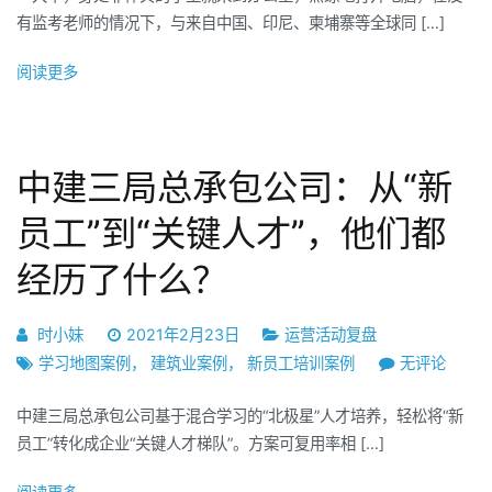
有监考老师的情况下，与来自中国、印尼、柬埔寨等全球同 […]
统
某
阅读更多
子
公
司：
13
中建三局总承包公司：从“新
个
考
员工”到“关键人才”，他们都
场、
经历了什么？
近
300
员
时小妹
2021年2月23日
运营活动复盘
工，
中
学习地图案例
，
建筑业案例
，
新员工培训案例
无评论
一
建
场
中建三局总承包公司基于混合学习的“北极星”人才培养，轻松将“新
三
全
员工”转化成企业“关键人才梯队”。方案可复用率相 […]
局
球
总
同