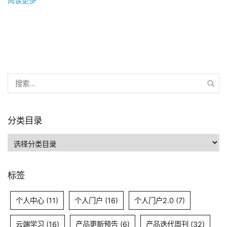
阅读更多
承
步
包
考
公
试
司：
如
从
何
“新
诞
搜
员
生？
索：
工”
到
“关
分类目录
键
分
人
类
才”，
目
他
标签
录
们
都
个人中心
(11)
个人门户
(16)
个人门户2.0
(7)
经
历
云端学习
(16)
产品更新预告
(6)
产品迭代周刊
(32)