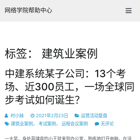
跳
网络学院帮助中心
转
到
内
容
标签：
建筑业案例
中建系统某子公司：13个考
场、近300员工，一场全球同
步考试如何诞生？
时小妹
2021年2月23日
运营活动复盘
中
建筑业案例
，
考试案例
，
远程会议案例
无评论
建
一大早，身处菲律宾的小王就来到办公室，熟练地打开电脑，在没
系