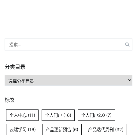
搜
索：
分类目录
分
类
目
标签
录
个人中心
(11)
个人门户
(16)
个人门户2.0
(7)
云端学习
(16)
产品更新预告
(6)
产品迭代周刊
(32)