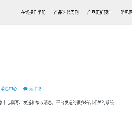
在线操作手册
产品迭代周刊
产品更新预告
常见
消
消息中心
无评论
息
息中心撰写、发送和接收消息。平台发送的很多培训相关的系统
中
心