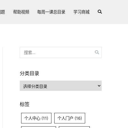
问题
帮助视频
每周一课总目录
学习商城
搜
索：
分类目录
分
类
目
标签
录
个人中心
(11)
个人门户
(16)