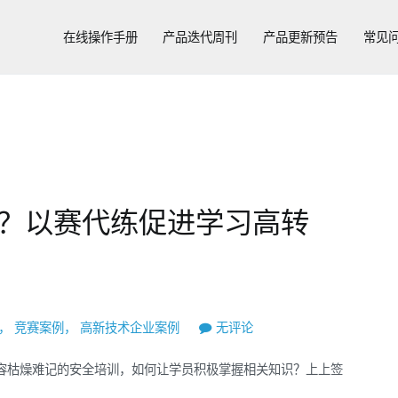
在线操作手册
产品迭代周刊
产品更新预告
常见
？以赛代练促进学习高转
上
，
竞赛案例
，
高新技术企业案例
无评论
上
容枯燥难记的安全培训，如何让学员积极掌握相关知识？上上签
签：
信