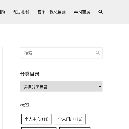
问题
帮助视频
每周一课总目录
学习商城
搜
索：
分类目录
分
类
目
标签
录
个人中心
(11)
个人门户
(16)