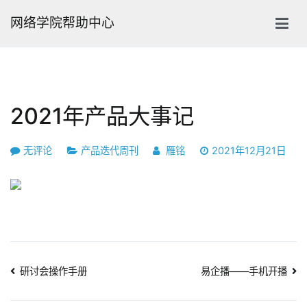
跳
网络学院帮助中心
转
到
内
容
2021年产品大事记
2021
无评论
产品迭代周刊
雁铭
2021年12月21日
年
产
品
大
事
记
文
研讨会操作手册
易企播——手机开播
章