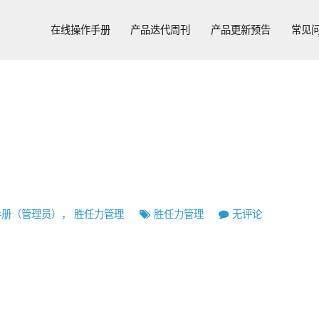
在线操作手册
产品迭代周刊
产品更新预告
常见
胜
手册（管理员）
，
胜任力管理
胜任力管理
无评论
任
力
管
理