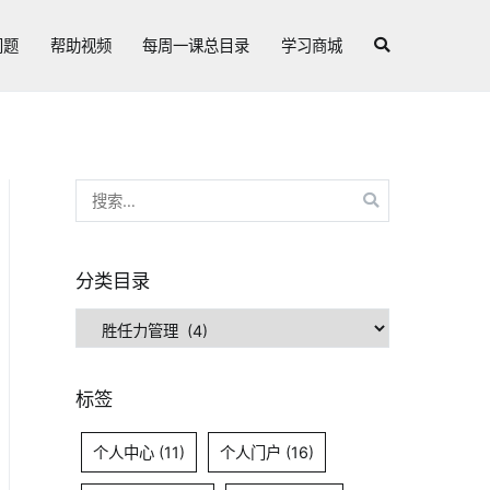
问题
帮助视频
每周一课总目录
学习商城
搜
索：
分类目录
分
类
目
标签
录
个人中心
(11)
个人门户
(16)