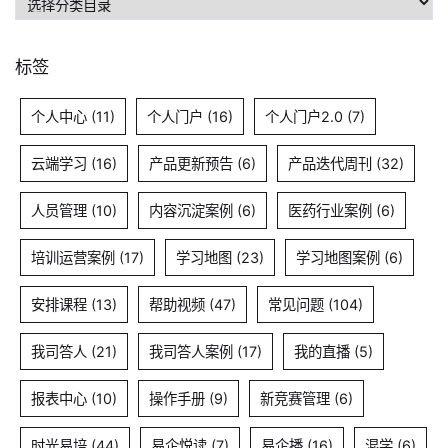
类
目
标签
录
个人中心
(11)
个人门户
(16)
个人门户2.0
(7)
云端学习
(16)
产品更新预告
(6)
产品迭代周刊
(32)
人员管理
(10)
内容沉淀案例
(6)
医药行业案例
(6)
培训运营案例
(17)
学习地图
(23)
学习地图案例
(6)
安排课程
(13)
帮助视频
(47)
常见问题
(104)
我司答人
(21)
我司答人案例
(17)
我的直播
(5)
报表中心
(10)
操作手册
(9)
新竞赛管理
(6)
时光易培
(44)
易企悦读
(7)
易企播
(16)
混学
(6)