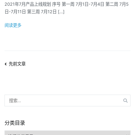
汇
2021年7月产品上线规划 序号 第一周 7月1日-7月4日 第二周 7月5
7
总
日-7月11日 第三周 7月12日 […]
月
产
阅读更多
品
更
新
预
告
文
先前文章
章
导
搜
航
索：
分类目录
分