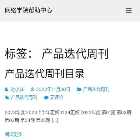
跳
网络学院帮助中心
转
到
内
容
标签：
产品迭代周刊
产品迭代周刊目录
时小妹
2022年11月30日
产品迭代周刊
产
产品迭代周刊
无评论
品
2023年度 2023上半年更新 1124更新 2022年度 第01期 第02期
迭
第03期 第04期 第05期 […]
代
周
阅读更多
刊