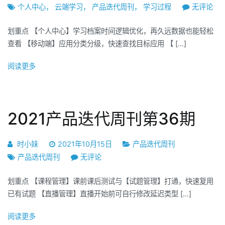
2021
个人中心
，
云端学习
，
产品迭代周刊
，
学习过程
无评论
产
划重点 【个人中心】学习档案时间逻辑优化，再久远数据也能轻松
品
查看 【移动端】应用分类分级，快速查找目标应用 【 […]
迭
代
阅读更多
周
刊
第
37
2021产品迭代周刊第36期
期
时小妹
2021年10月15日
产品迭代周刊
2021
产品迭代周刊
无评论
产
划重点 【课程管理】课前课后测试与【试题管理】打通，快速复用
品
已有试题 【直播管理】直播开始前可自行修改延迟类型 […]
迭
代
阅读更多
周