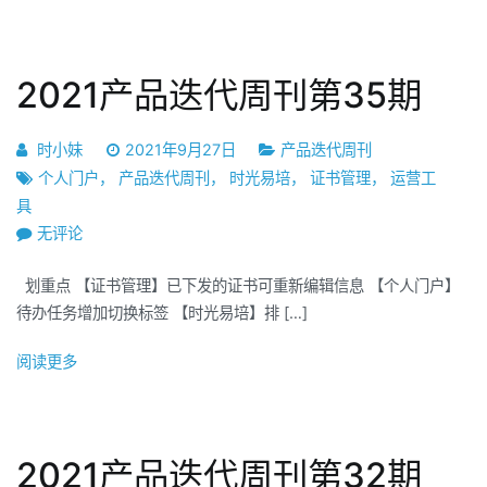
刊
第
36
2021产品迭代周刊第35期
期
时小妹
2021年9月27日
产品迭代周刊
个人门户
，
产品迭代周刊
，
时光易培
，
证书管理
，
运营工
具
2021
无评论
产
划重点 【证书管理】已下发的证书可重新编辑信息 【个人门户】
品
待办任务增加切换标签 【时光易培】排 […]
迭
代
阅读更多
周
刊
第
35
2021产品迭代周刊第32期
期