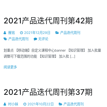
目
录
2021产品迭代周刊第42期
雁铭
2021年12月29日
产品迭代周刊
2021
产品迭代周刊
无评论
产
划重点 【移动端】自定义课程中心banner 【知识管理】 加入批量
品
调整可下载范围的功能 【知识管理】 加入批 […]
迭
代
阅读更多
周
刊
第
42
2021产品迭代周刊第37期
期
时小妹
2021年10月22日
产品迭代周刊