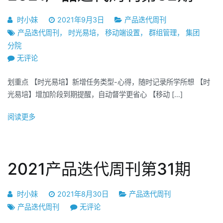
时小妹
2021年9月3日
产品迭代周刊
产品迭代周刊
，
时光易培
，
移动端设置
，
群组管理
，
集团
分院
2021
无评论
产
划重点 【时光易培】新增任务类型-心得，随时记录所学所想 【时
品
光易培】增加阶段到期提醒，自动督学更省心 【移动 […]
迭
代
阅读更多
周
刊
第
32
2021产品迭代周刊第31期
期
时小妹
2021年8月30日
产品迭代周刊
2021
产品迭代周刊
无评论
产