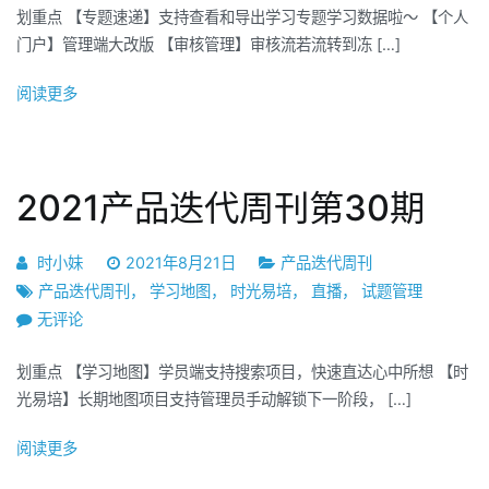
划重点 【专题速递】支持查看和导出学习专题学习数据啦～ 【个人
品
门户】管理端大改版 【审核管理】审核流若流转到冻 […]
迭
代
阅读更多
周
刊
第
31
2021产品迭代周刊第30期
期
时小妹
2021年8月21日
产品迭代周刊
产品迭代周刊
，
学习地图
，
时光易培
，
直播
，
试题管理
2021
无评论
产
划重点 【学习地图】学员端支持搜索项目，快速直达心中所想 【时
品
光易培】长期地图项目支持管理员手动解锁下一阶段， […]
迭
代
阅读更多
周
刊