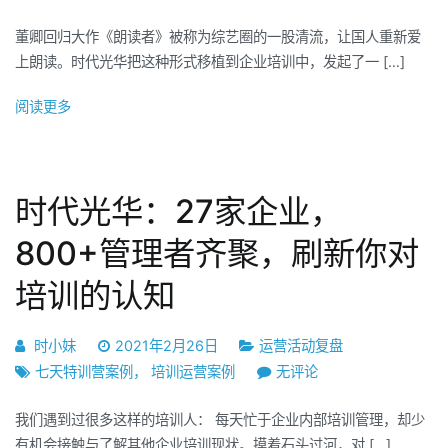
部
代
只
董卿回归大作《朗读者》被称为综艺圈的一股清流，让国人重新爱
光
投
上朗读。时代光华把这种形式移植到企业培训中，发起了一 […]
华：
入
平
了
阅读更多
台
1
活
个
动
人
难
时代光华：27家企业，
力|
以
案
激
800+管理者齐聚，刷新你对
例
发
情
培训的认知
员
报
工
局
参
时小妹
2021年2月26日
运营活动复盘
与
时
七天特训营案例
，
培训运营案例
无评论
热
代
情？
我们遇到过很多这样的培训人： 每天忙于企业内部培训管理，却少
光
你
有机会接触与了解其他企业培训现状。摸着石头过河，对 […]
华：