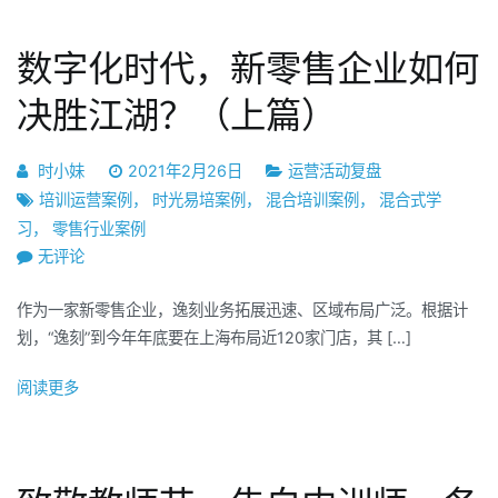
学
习
数字化时代，新零售企业如何
指
引
决胜江湖？（上篇）
时小妹
2021年2月26日
运营活动复盘
培训运营案例
，
时光易培案例
，
混合培训案例
，
混合式学
习
，
零售行业案例
数
无评论
字
作为一家新零售企业，逸刻业务拓展迅速、区域布局广泛。根据计
化
划，“逸刻”到今年年底要在上海布局近120家门店，其 […]
时
代，
阅读更多
新
零
售
企