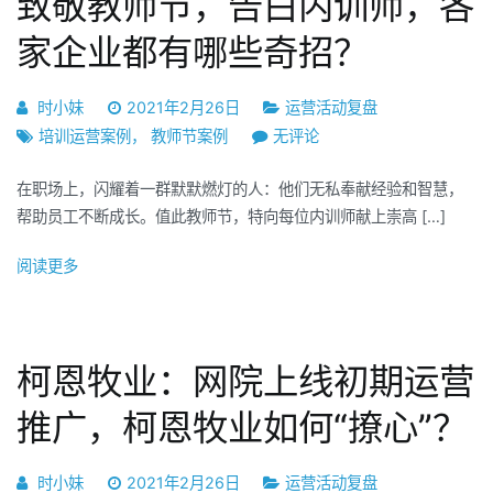
致敬教师节，告白内训师，各
业
如
家企业都有哪些奇招？
何
决
时小妹
2021年2月26日
运营活动复盘
胜
致
培训运营案例
，
教师节案例
无评论
江
敬
湖？
在职场上，闪耀着一群默默燃灯的人：他们无私奉献经验和智慧，
教
（上
帮助员工不断成长。值此教师节，特向每位内训师献上崇高 […]
师
篇）
节，
阅读更多
告
白
内
训
柯恩牧业：网院上线初期运营
师，
各
推广，柯恩牧业如何“撩心”？
家
企
时小妹
2021年2月26日
运营活动复盘
业