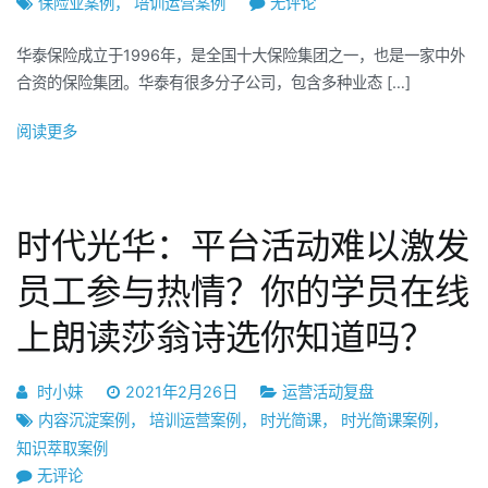
华
保险业案例
，
培训运营案例
无评论
牧
泰
业
华泰保险成立于1996年，是全国十大保险集团之一，也是一家中外
保
如
合资的保险集团。华泰有很多分子公司，包含多种业态 […]
险：
何
让
“撩
阅读更多
1.2W
心”？
学
员
爱
时代光华：平台活动难以激发
上
在
员工参与热情？你的学员在线
线
上朗读莎翁诗选你知道吗？
学
习，
这
时小妹
2021年2月26日
运营活动复盘
个
内容沉淀案例
，
培训运营案例
，
时光简课
，
时光简课案例
，
培
知识萃取案例
训
时
无评论