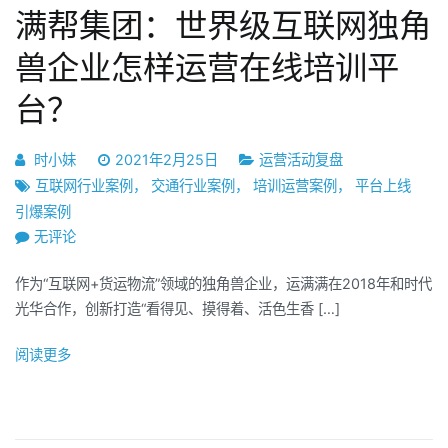
尖
训
满帮集团：世界级互联网独角
子
师？
生，
兽企业怎样运营在线培训平
已
台？
开
始
用
时小妹
2021年2月25日
运营活动复盘
产
互联网行业案例
，
交通行业案例
，
培训运营案例
，
平台上线
品
引爆案例
思
满
无评论
维
帮
运
作为“互联网+货运物流”领域的独角兽企业，运满满在2018年和时代
集
营
光华合作，创新打造“看得见、摸得着、活色生香 […]
团：
网
世
院
阅读更多
界
级
互
联