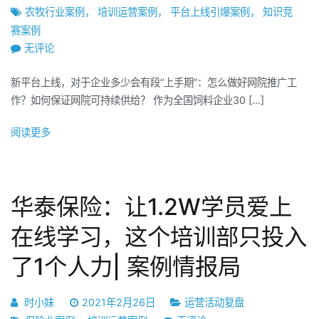
农牧行业案例
，
培训运营案例
，
平台上线引爆案例
，
知识竞
都
赛案例
有
柯
无评论
哪
恩
些
新平台上线，对于企业多少会有段“上手期”：怎么做好网院推广工
牧
奇
作？如何保证网院可持续供给？ 作为全国饲料企业30 […]
业：
招？
网
阅读更多
院
上
线
初
华泰保险：让1.2W学员爱上
期
运
在线学习，这个培训部只投入
营
了1个人力| 案例情报局
推
广，
柯
时小妹
2021年2月26日
运营活动复盘
恩