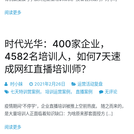
的
27
学
阅读更多
家
员
企
在
业，
线
800+管
时代光华：400家企业，
上
理
朗
者
4582名培训人，如何7天速
读
齐
莎
成网红直播培训师？
聚，
翁
刷
诗
新
时小妹
2021年2月26日
运营活动复盘
选
你
时
七天特训营案例
，
培训运营案例
，
直播案例
无评论
你
对
代
知
培
疫情期间“不停学”，企业直播培训被推上空前热度。 随之而来的，
光
道
训
是大量培训人正面临着知识缺口：为啥原来那套面授方 […]
华：
吗？
的
400
认
阅读更多
家
知