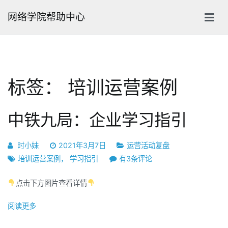
跳
网络学院帮助中心
转
到
内
容
标签：
培训运营案例
中铁九局：企业学习指引
时小妹
2021年3月7日
运营活动复盘
中
培训运营案例
，
学习指引
有3条评论
铁
点击下方图片查看详情
九
局：
阅读更多
企
业