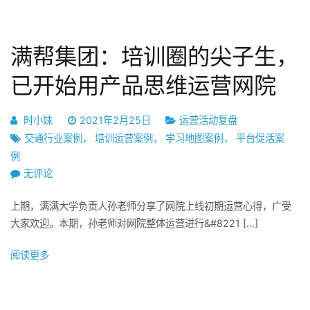
企
业，
4582
满帮集团：培训圈的尖子生，
名
培
已开始用产品思维运营网院
训
人，
时小妹
2021年2月25日
运营活动复盘
如
交通行业案例
，
培训运营案例
，
学习地图案例
，
平台促活案
何
例
7
满
无评论
天
帮
速
上期，满满大学负责人孙老师分享了网院上线初期运营心得，广受
集
成
大家欢迎。本期，孙老师对网院整体运营进行&#8221 […]
团：
网
培
红
阅读更多
训
直
圈
播
的
培