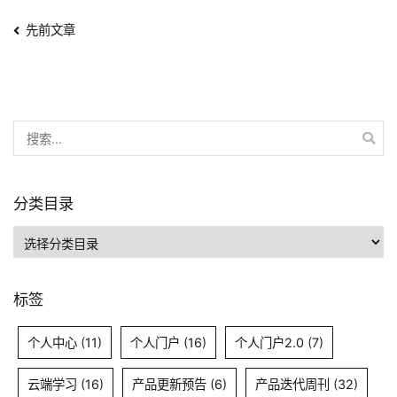
网
文
先前文章
独
角
章
兽
企
导
业
搜
航
怎
索：
样
运
分类目录
营
在
分
线
类
培
目
标签
训
录
平
个人中心
(11)
个人门户
(16)
个人门户2.0
(7)
台？
云端学习
(16)
产品更新预告
(6)
产品迭代周刊
(32)