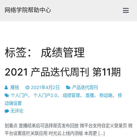
跳
网络学院帮助中心
转
到
内
容
标签：
成绩管理
2021 产品迭代周刊 第11期
雁铭
2021年4月2日
产品迭代周刊
个人门户
，
个人门户2.0
，
成绩管理
，
直播
，
移动端
，
移
动端设置
2021
无评论
产
划重点 直播结束后可选择是否发布回放 微平台支持自定义登录页 微
品
平台设置底栏关联应用 时光云上线内测版 本周更 […]
迭