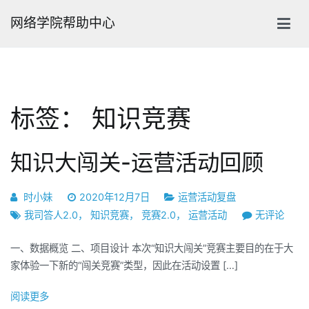
跳
网络学院帮助中心
转
到
内
容
标签：
知识竞赛
知识大闯关-运营活动回顾
时小妹
2020年12月7日
运营活动复盘
知
我司答人2.0
，
知识竞赛
，
竞赛2.0
，
运营活动
无评论
识
一、数据概览 二、项目设计 本次“知识大闯关”竞赛主要目的在于大
大
家体验一下新的“闯关竞赛”类型，因此在活动设置 […]
闯
关-
阅读更多
运