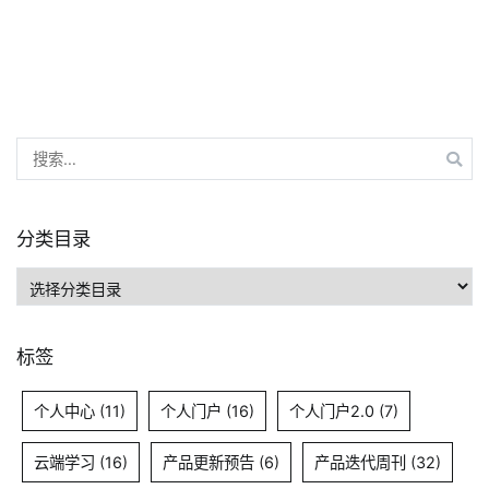
营
活
动
回
顾
搜
索：
分类目录
分
类
目
标签
录
个人中心
(11)
个人门户
(16)
个人门户2.0
(7)
云端学习
(16)
产品更新预告
(6)
产品迭代周刊
(32)