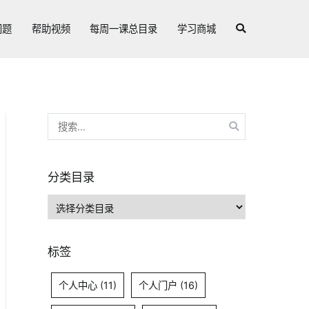
问题
帮助视频
每周一课总目录
学习商城
搜
索：
分类目录
分
类
目
标签
录
个人中心
(11)
个人门户
(16)